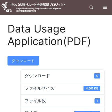
コ
メ
ン
テ
ン
ニ
Data Usage
ツ
へ
Application(PDF)
ュ
ス
キ
ー
ッ
プ
ダウンロード
ダウンロード
9
ファイルサイズ
4.00 KB
ファイル数
1